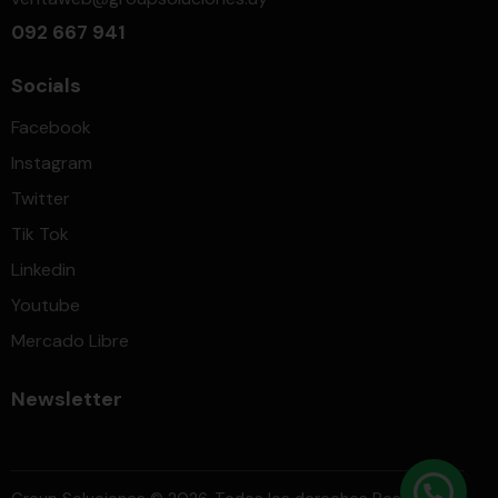
092 667 941
Socials
Facebook
Instagram
Twitter
Tik Tok
Linkedin
Youtube
Mercado Libre
Newsletter