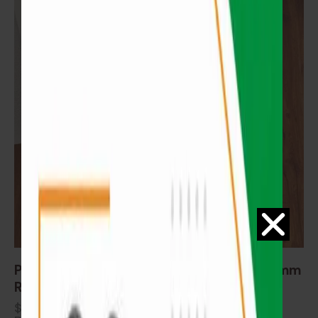
Piso Vinílico SPC sistema Click Espesor 5.5mm
Roble Coñac
$
1.150