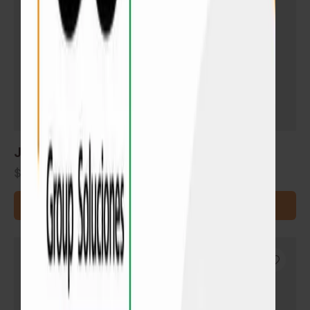
Junta Dilatación para piso flotante
$
348
–
$
600
SELECCIONAR OPCIONES