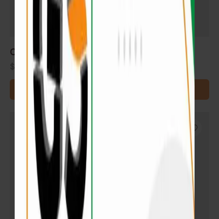
Cemento Autonivelante para pisos
$
1.180
AGREGAR AL CARRITO