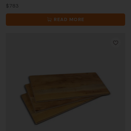
$
783
READ MORE