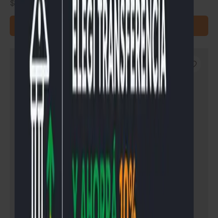
$
769
READ MORE