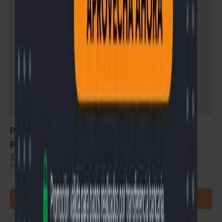
Piso flotante Alto Tránsito Euroclick precio
por m² caja de 1.91m²
$
850
Precio por m². Se vende en cajas (1.91 m²)
AGREGAR AL CARRITO