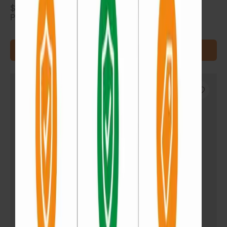
$
850
Precio por m². Se vende en cajas (1.91 m²)
AGREGAR AL CARRITO