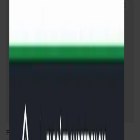
SIN STOCK
Piso flotante AC4 GS-Rustik-Pine x M²