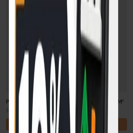
Piso Flotante 8mm GS-Alaska-Mese AC4 x M²
$
810
$
688
READ MORE