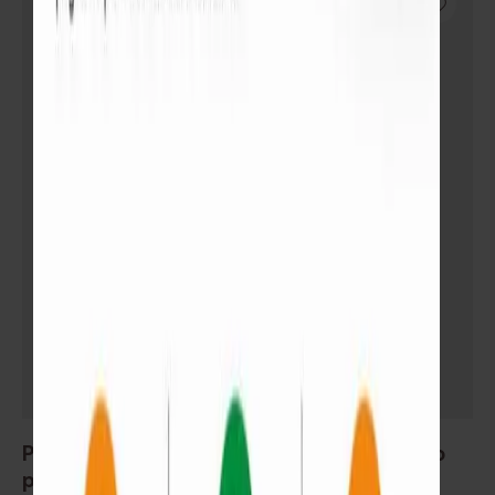
Piso flotante AC4 Euroclick GS-9274 precio
por m² caja 1.91m²