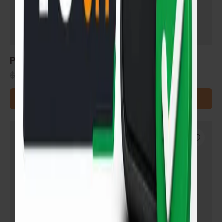
Piso flotante AC3 GS-Gri-Mese x M²
$
733
$
651
READ MORE