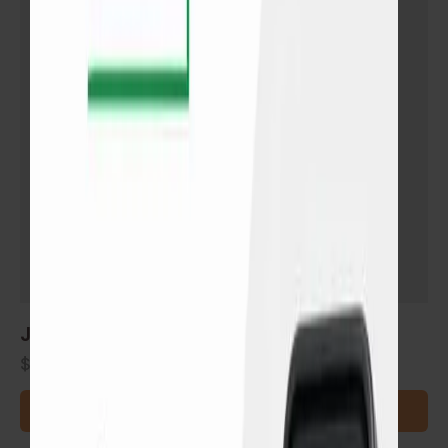
Junta reducción para pisos
$
348
–
$
600
SELECCIONAR OPCIONES