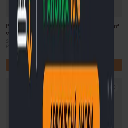
Piso flotante Alto Tránsito Bora precio por m²
caja de 2.85 m²
$
680
Precio por m². Se vende en cajas (2.85 m²)
AGREGAR AL CARRITO