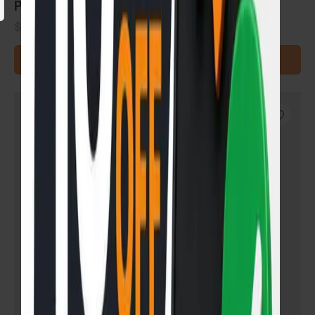
Piso Flotante AC3 GS-Best-Oak x M²
$
900
$
700
READ MORE
SIN STOCK
-11%