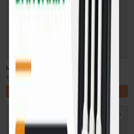
Manta bajo piso evaflex XPE c/nylon
$
129
AGREGAR AL CARRITO
SIN STOCK
-15%