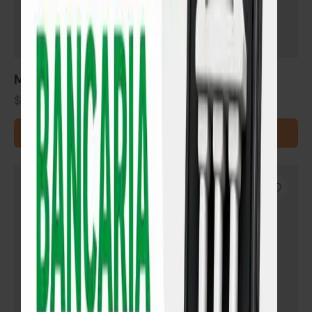
Manta aluminizada bajo piso Harsen®
$
78
AGREGAR AL CARRITO