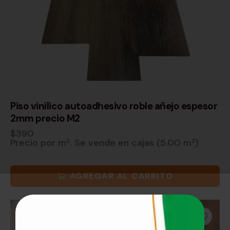
Piso vinílico autoadhesivo roble añejo espesor
2mm precio M2
$
390
Precio por m². Se vende en cajas (5.00 m²)
AGREGAR AL CARRITO