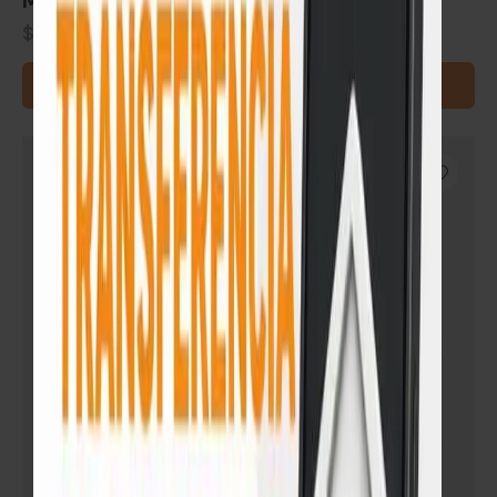
Manta aislante bajo piso Harsen®
$
43
READ MORE