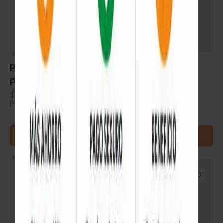
Piso flotante AC4 Euroclick GS-994 precio
por m² caja de 1.91 m²
$
850
Precio por m². Se vende en cajas (1.91 m²)
AGREGAR AL CARRITO
SIN STOCK