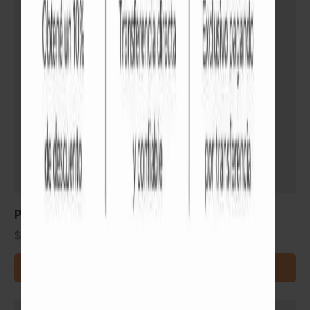
Piso flotante AC4 GS-Dibek-Mese x M²
$
892
READ MORE