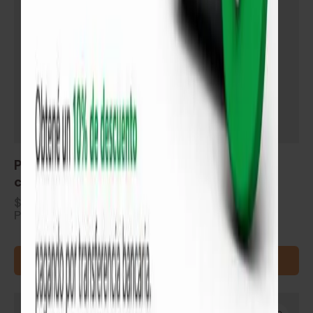
Piso flotante AC3 GS-Karayel precio por m²
caja de 2.85 m²
$
680
Precio por m². Se vende en cajas (2.85 m²)
AGREGAR AL CARRITO