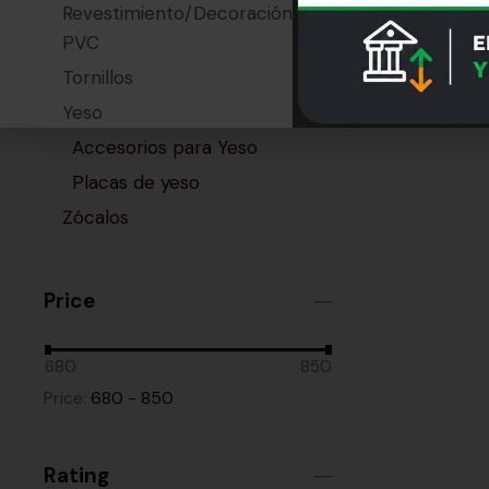
Revestimiento/Decoración
PVC
Tornillos
Yeso
Accesorios para Yeso
Placas de yeso
Zócalos
Price
680
850
Price:
680 - 850
Rating