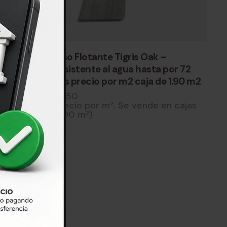
Piso Flotante Tigris Oak –
por 72
resistente al agua hasta por 72
 1.90 m2
hrs precio por m2 caja de 1.90 m2
$
850
n cajas
Precio por m². Se vende en cajas
(1.90 m²)