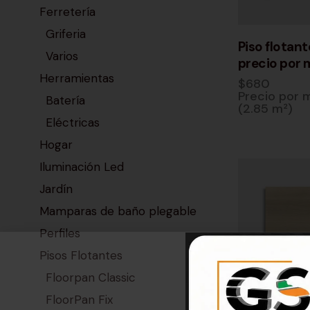
Ferretería
Griferia
Piso flotan
Varios
precio por 
Herramientas
$
680
Precio por 
Batería
(2.85 m²)
Eléctricas
Hogar
Iluminación Led
Jardín
Mamparas de baño plegable
Perfiles
Pisos Flotantes
Floorpan Classic
FloorPan Fix