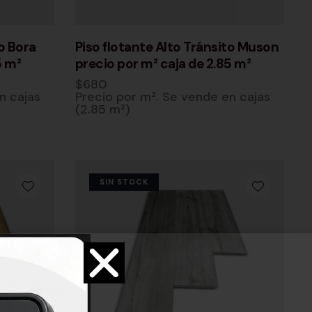
to Bora
Piso flotante Alto Tránsito Muson
5 m²
precio por m² caja de 2.85 m²
$
680
n cajas
Precio por m². Se vende en cajas
(2.85 m²)
SIN STOCK