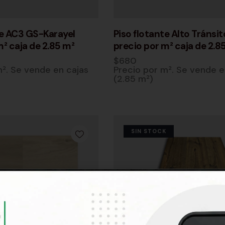
te AC3 GS-Karayel
Piso flotante Alto Tránsi
m² caja de 2.85 m²
precio por m² caja de 2.8
$
680
m². Se vende en cajas
Precio por m². Se vende e
(2.85 m²)
SIN STOCK