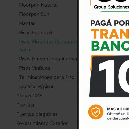
Floorpan Natural
Floorpan Sun
Mantas
Piso flotant
Pisos Euroclick
Samyeli pre
Pisos Flotantes Resistentes al
m²
Agua
$
680
Pisos Harsen linea Alemana
Precio por 
(2.85 m²)
Pisos Vinílicos
Terminaciones para Piso
Zocalos P/pisos
Placas OSB
Puertas
Puertas plegables
Revestimiento Exterior