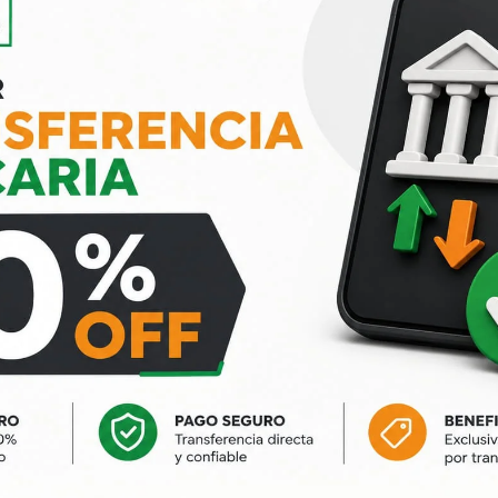
e Alto Tránsito
Piso Flotante Erne Oak –
cio por m² caja de 2.85
resistente al agua hasta 
hrs precio por m2 caja de
$
850
m². Se vende en cajas
Precio por m². Se vende e
(1.90 m²)