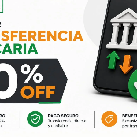
donda Roto Orbital
Rotomartillo alimentaci
20W
eléctrica 800w
$
5.292
-33%