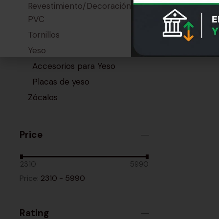
Revestimiento/Decoración
Sierra De C
PVC
$
2.500
Tornillos
Yeso
Accesorios para Yeso
Placas de yeso
Zócalos
Price
2310
5990
Price:
2310 - 5990
Rating