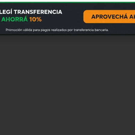
alar 570w
Soldadora mig inverter E
140A
$
8.950
$
5.990