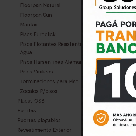
Floorpan Natural
Lijadora Re
Floorpan Sun
potencia 3
Mantas
$
3.030
Pisos Euroclick
Pisos Flotantes Resistentes al
Agua
Pisos Harsen linea Alemana
Pisos Vinílicos
Terminaciones para Piso
Zocalos P/pisos
Placas OSB
Puertas
Puertas plegables
Revestimiento Exterior