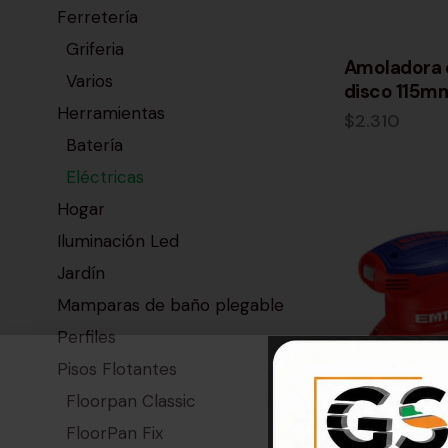
Ferretería
Griferia
Amoladora 
Varios
disco 115m
Herramientas
$
2.310
Batería
Eléctricas
Hogar
Iluminación Led
Jardín
Mamparas de baño plegable
Perfiles
Pisos Flotantes
Floorpan Classic
FloorPan Fix