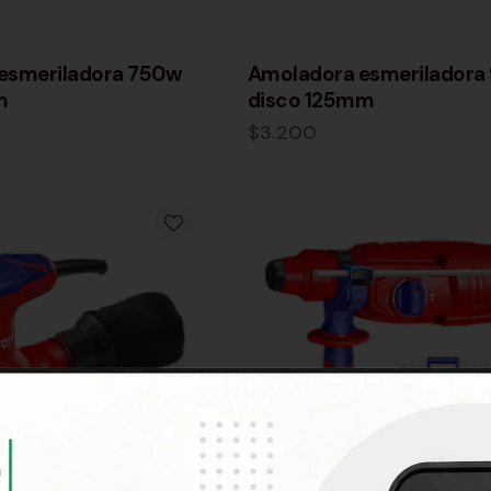
esmeriladora 750w
Amoladora esmeriladora
m
disco 125mm
$
3.200