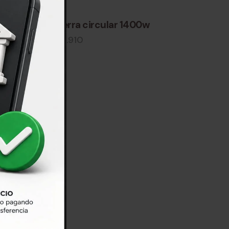
ón
sierra circular 1400w
$
3.910