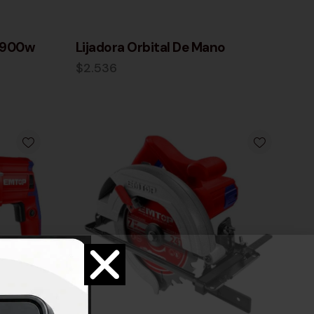
 900w
Lijadora Orbital De Mano
$
2.536