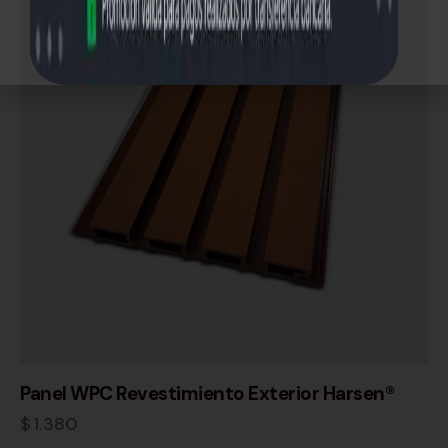
Panel WPC Revestimiento Exterior Harsen®
$
1.380