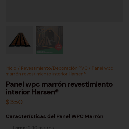
Inicio
Revestimiento/Decoración PVC
Panel wpc
marrón revestimiento interior Harsen®
Panel wpc marrón revestimiento
interior Harsen®
$
350
Características del Panel WPC Marrón
Largo:
2.90 metros