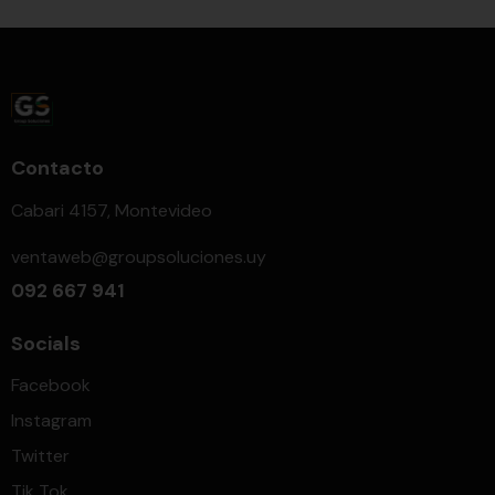
Contacto
Cabari 4157, Montevideo
ventaweb@groupsoluciones.uy
092 667 941
Socials
Facebook
Instagram
Twitter
Tik Tok