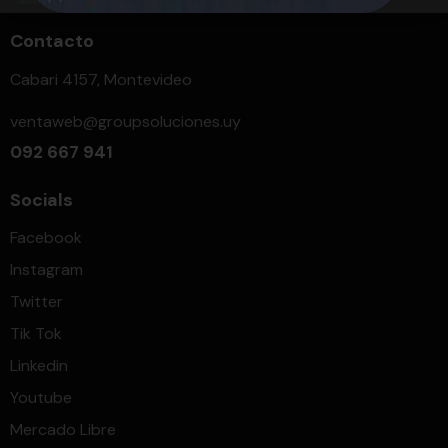
Contacto
Cabari 4157, Montevideo
ventaweb@groupsoluciones.uy
092 667 941
Socials
Facebook
Instagram
Twitter
Tik Tok
Linkedin
Youtube
Mercado Libre