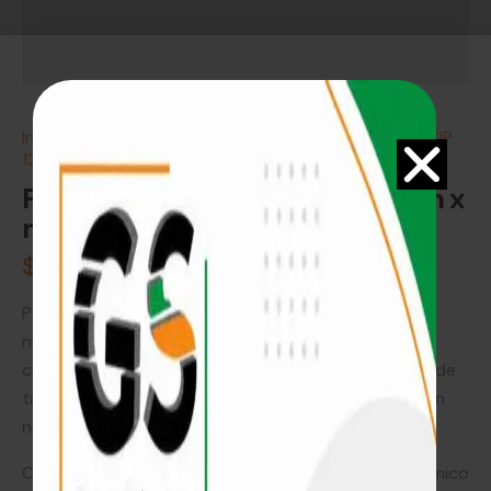
Inicio
Aislantes térmicos
Panel de construcción SIP
120mm x m²
Panel de construcción SIP 120mm x
m²
$
2.020
Para construir paredes, techos o pisos, el OSB con
núcleo aislante EPS es una excelente opción a
considerar. Estos paneles SIP son una combinación de
tableros de virutas de madera orientadas (OSB) y un
núcleo aislante de poliestireno expandido (EPS).
Con una densidad II de 12-18m³ y un aislamiento térmico