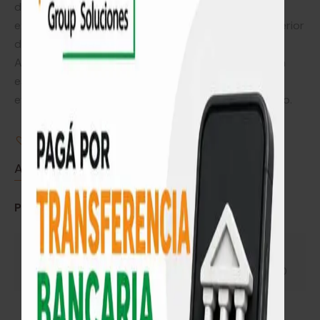
de WJ(mk)0.040, estos paneles proporcionan un
excelente aislamiento térmico para mantener el interior
de tu edificio confortable durante todo el año.
Además, con un espesor de aislación de 70mm y un
espesor total de 90mm, estos paneles son muy
efectivos para reducir la transmisión de calor y ruido.
Agregar a Favoritos
Agotado
Pago seguro garantizado
¿Necesitas ayuda? Llámanos 092 667 941
Lunes – Viernes 8:30 – 17:00 || Sábados 8:30 - 13:30