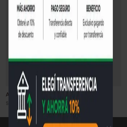
Aislante PET con aluminio
$
1.950