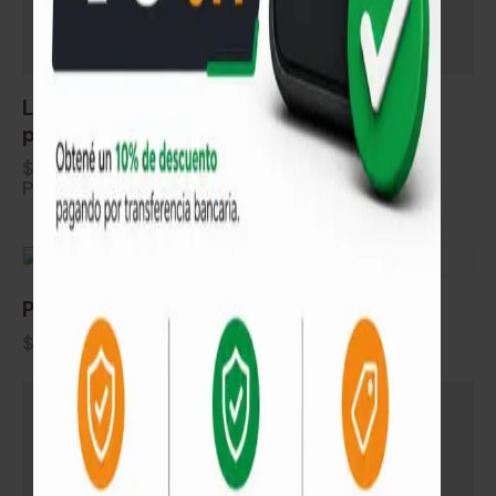
Lana de roca, aislante térmico-acústico
precio por m² caja de 4.32 m²
$
578
Precio por m². Se vende en cajas (4.32 m²)
SIN STOCK
Panel de construcción SIP 90mm x m²
$
2.268