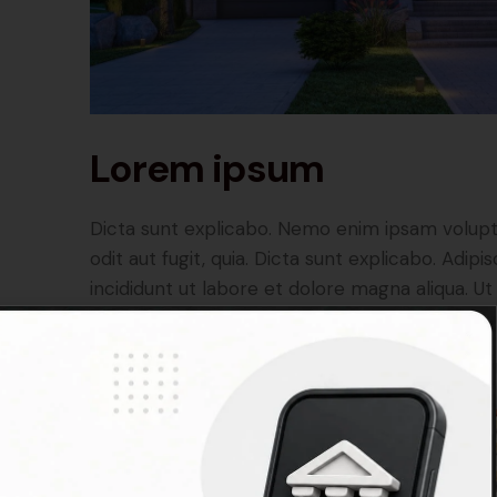
Lorem ipsum
Dicta sunt explicabo. Nemo enim ipsam volupt
odit aut fugit, quia. Dicta sunt explicabo. Adip
incididunt ut labore et dolore magna aliqua. 
exercitation ipsam voluptatem.