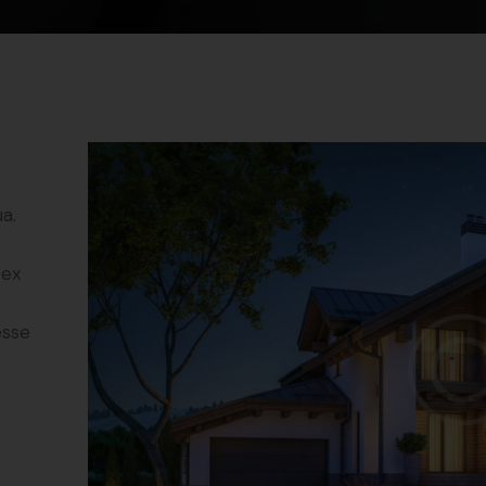
r
a.
 ex
esse