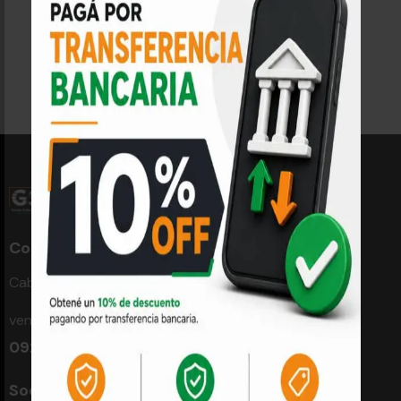
Newsletter Box
Open Demo
Contacto
Cabari 4157, Montevideo
ventaweb@groupsoluciones.uy
092 667 941
Socials