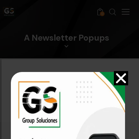
0
A Newsletter Popups
Default
Open Demo